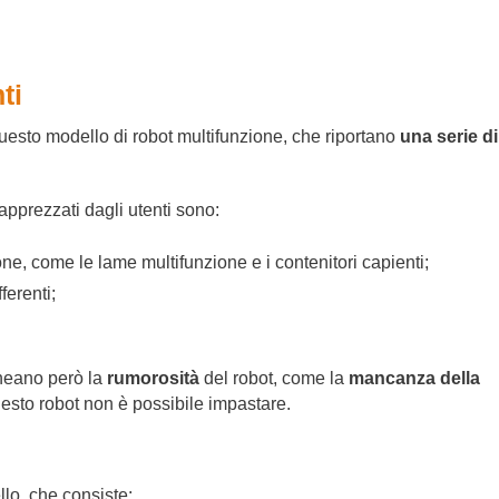
ti
esto modello di robot multifunzione, che riportano
una serie di
pprezzati dagli utenti sono:
ne, come le lame multifunzione e i contenitori capienti;
fferenti;
lineano però la
rumorosità
del robot, come la
mancanza della
questo robot non è possibile impastare.
llo, che consiste: