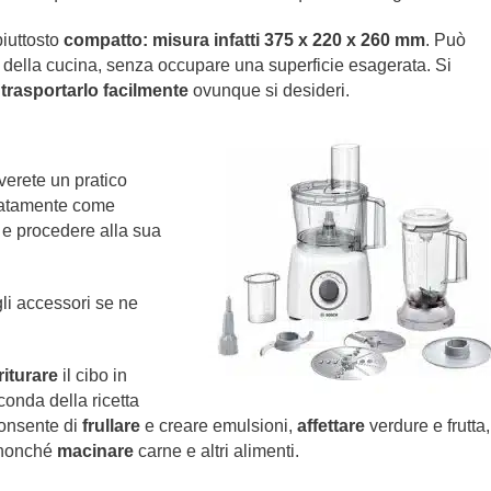
piuttosto
compatto: misura infatti 375 x 220 x 260 mm
. Può
della cucina, senza occupare una superficie esagerata. Si
i
trasportarlo facilmente
ovunque si desideri.
erete un pratico
liatamente come
 e procedere alla sua
li accessori se ne
riturare
il cibo in
onda della ricetta
consente di
frullare
e creare emulsioni,
affettare
verdure e frutta,
, nonché
macinare
carne e altri alimenti.