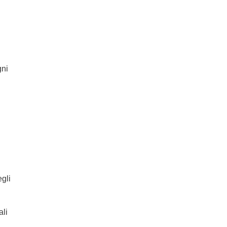
gni
egli
ali