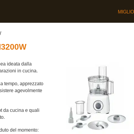
MIGLI
W
M3200W
nea ideata dalla
arazioni in cucina.
 da tempo, apprezzato
esistere agevolmente
ot da cucina e quali
to.
nduto del momento: