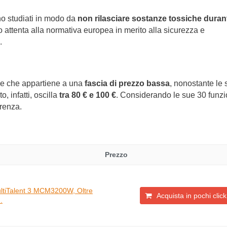
ono studiati in modo da
non rilasciare sostanze tossiche duran
lto attenta alla normativa europea in merito alla sicurezza e
.
e che appartiene a una
fascia di prezzo bassa
, nonostante le 
, infatti, oscilla
tra 80 € e 100 €
. Considerando le sue 30 funzi
rrenza.
Prezzo
ltiTalent 3 MCM3200W, Oltre
Acquista in pochi click
.