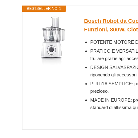
BESTSELLER NO. 1
Bosch Robot da Cuc
Funzioni, 800W, Cioto
POTENTE MOTORE DA 800 W
PRATICO E VERSATILE: sc
frullare grazie agli acces
DESIGN SALVASPAZIO: gr
riponendo gli accessori 
PULIZIA SEMPLICE: parti
prezioso.
MADE IN EUROPE: prodot
standard di altissima qua