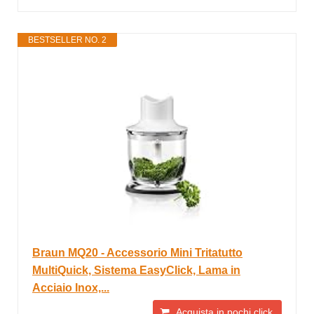
BESTSELLER NO. 2
Braun MQ20 - Accessorio Mini Tritatutto
MultiQuick, Sistema EasyClick, Lama in
Acciaio Inox,...
Acquista in pochi click