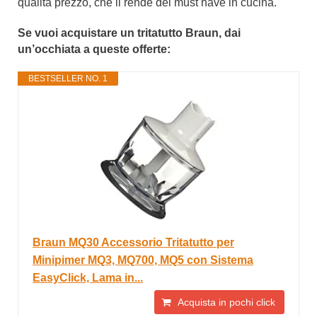
qualità prezzo, che li rende dei must have in cucina.
Se vuoi acquistare un tritatutto Braun, dai
un’occhiata a queste offerte:
BESTSELLER NO. 1
Braun MQ30 Accessorio Tritatutto per
Minipimer MQ3, MQ700, MQ5 con Sistema
EasyClick, Lama in...
Acquista in pochi click