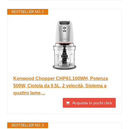
BESTSELLER NO. 2
Kenwood Chopper CHP61.100WH, Potenza
500W, Ciotola da 0.5L, 2 velocità, Sistema a
quattro lame,...
Acquista in pochi click
BESTSELLER NO. 3