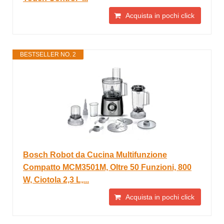
Acquista in pochi click
BESTSELLER NO. 2
Bosch Robot da Cucina Multifunzione
Compatto MCM3501M, Oltre 50 Funzioni, 800
W, Ciotola 2,3 L,...
Acquista in pochi click