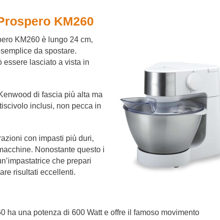
 Prospero KM260
pero KM260 è lungo 24 cm,
è semplice da spostare.
 essere lasciato a vista in
 Kenwood di fascia più alta ma
tiscivolo inclusi, non pecca in
razioni con impasti più duri,
re macchine. Nonostante questo i
 un’impastatrice che prepari
e risultati eccellenti.
 ha una potenza di 600 Watt e offre il famoso movimento