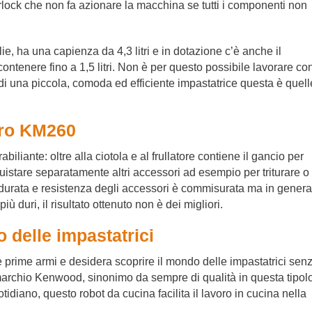
rlock che non fa azionare la macchina se tutti i componenti non
lie, ha una capienza da 4,3 litri e in dotazione c’è anche il
ontenere fino a 1,5 litri. Non è per questo possibile lavorare co
a di una piccola, comoda ed efficiente impastatrice questa è quell
ero KM260
ante: oltre alla ciotola e al frullatore contiene il gancio per
acquistare separatamente altri accessori ad esempio per triturare o
durata e resistenza degli accessori è commisurata ma in genera
iù duri, il risultato ottenuto non è dei migliori.
o delle impastatrici
 prime armi e desidera scoprire il mondo delle impastatrici sen
marchio Kenwood, sinonimo da sempre di qualità in questa tipol
tidiano, questo robot da cucina facilita il lavoro in cucina nella