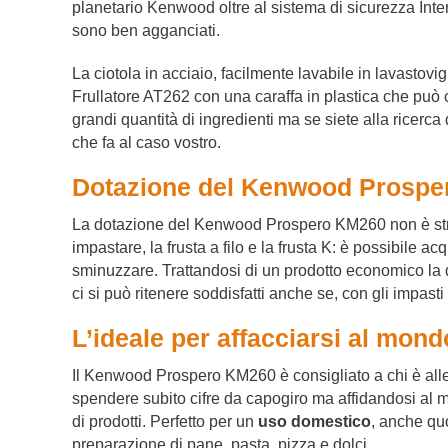
planetario Kenwood oltre al sistema di sicurezza Inte
sono ben agganciati.
La ciotola in acciaio, facilmente lavabile in lavastovig
Frullatore AT262 con una caraffa in plastica che può c
grandi quantità di ingredienti ma se siete alla ricerc
che fa al caso vostro.
Dotazione del Kenwood Prosp
La dotazione del Kenwood Prospero KM260 non è strabili
impastare, la frusta a filo e la frusta K: è possibile 
sminuzzare. Trattandosi di un prodotto economico la 
ci si può ritenere soddisfatti anche se, con gli impasti p
L’ideale per affacciarsi al mond
Il Kenwood Prospero KM260 è consigliato a chi è alle
spendere subito cifre da capogiro ma affidandosi al 
di prodotti. Perfetto per un
uso domestico
, anche quo
preparazione di pane, pasta, pizza e dolci.