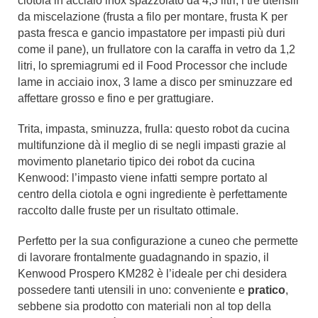
ciotola in acciaio inox spazzolato da 4,3 litri, i tre utensili
da miscelazione (frusta a filo per montare, frusta K per
pasta fresca e gancio impastatore per impasti più duri
come il pane), un frullatore con la caraffa in vetro da 1,2
litri, lo spremiagrumi ed il Food Processor che include
lame in acciaio inox, 3 lame a disco per sminuzzare ed
affettare grosso e fino e per grattugiare.
Trita, impasta, sminuzza, frulla: questo robot da cucina
multifunzione dà il meglio di se negli impasti grazie al
movimento planetario tipico dei robot da cucina
Kenwood: l’impasto viene infatti sempre portato al
centro della ciotola e ogni ingrediente è perfettamente
raccolto dalle fruste per un risultato ottimale.
Perfetto per la sua configurazione a cuneo che permette
di lavorare frontalmente guadagnando in spazio, il
Kenwood Prospero KM282 è l’ideale per chi desidera
possedere tanti utensili in uno: conveniente e
pratico
,
sebbene sia prodotto con materiali non al top della