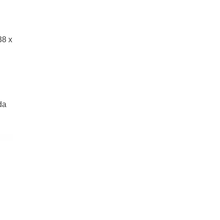
38 x
da