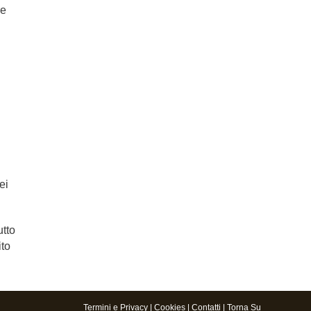
re
ei
utto
ito
Termini e Privacy
|
Cookies
|
Contatti
|
Torna Su