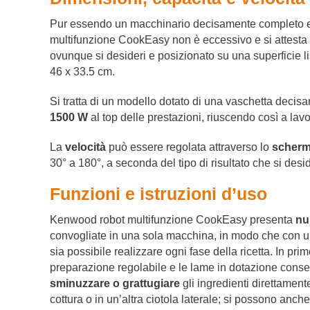
Pur essendo un macchinario decisamente completo 
multifunzione CookEasy non è eccessivo e si attesta
ovunque si desideri e posizionato su una superficie l
46 x 33.5 cm.
Si tratta di un modello dotato di una vaschetta deci
1500 W
al top delle prestazioni, riuscendo così a la
La
velocità
può essere regolata attraverso lo
scherm
30° a 180°, a seconda del tipo di risultato che si desi
Funzioni e istruzioni d’uso
Kenwood robot multifunzione CookEasy presenta
nu
convogliate in una sola macchina, in modo che con u
sia possibile realizzare ogni fase della ricetta. In prim
preparazione regolabile e le lame in dotazione conse
sminuzzare o grattugiare
gli ingredienti direttamente
cottura o in un’altra ciotola laterale; si possono anch