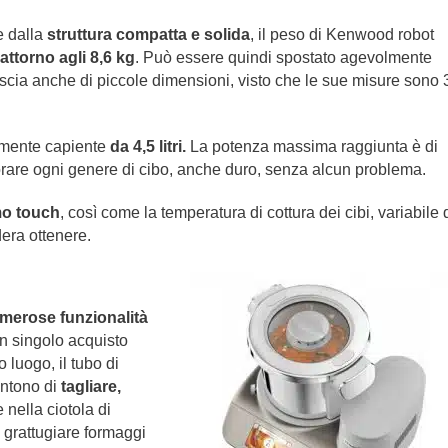
e dalla
struttura compatta e solida
, il peso di Kenwood robot
attorno agli 8,6 kg
. Può essere quindi spostato agevolmente
iscia anche di piccole dimensioni, visto che le sue misure sono 
samente capiente
da 4,5 litri.
La potenza massima raggiunta è di
vorare ogni genere di cibo, anche duro, senza alcun problema.
o touch
, così come la temperatura di cottura dei cibi, variabile 
dera ottenere.
merose funzionalità
n singolo acquisto
o luogo, il tubo di
ntono di
tagliare,
 nella ciotola di
e grattugiare formaggi