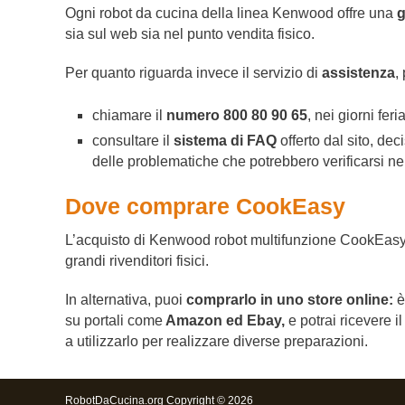
Ogni robot da cucina della linea Kenwood offre una
g
sia sul web sia nel punto vendita fisico.
Per quanto riguarda invece il servizio di
assistenza
,
chiamare il
numero 800 80 90 65
, nei giorni fer
consultare il
sistema di FAQ
offerto dal sito, de
delle problematiche che potrebbero verificarsi ne
Dove comprare CookEasy
L’acquisto di Kenwood robot multifunzione CookEasy è 
grandi rivenditori fisici.
In alternativa, puoi
comprarlo in uno store online:
è
su portali come
Amazon ed Ebay,
e potrai ricevere i
a utilizzarlo per realizzare diverse preparazioni.
RobotDaCucina.org Copyright © 2026