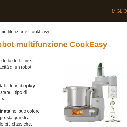
MIGLI
multifunzione CookEasy
obot multifunzione CookEasy
dello della linea
acità di un robot
tata di un
display
tare il tipo di
ura.
inata
nel suo colore
 presta quindi a
le più classiche,