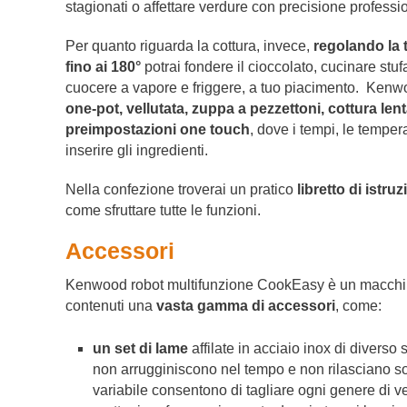
stagionati o affettare verdure con precisione professi
Per quanto riguarda la cottura, invece,
regolando la 
fino ai 180°
potrai fondere il cioccolato, cucinare stuf
cuocere a vapore e friggere, a tuo piacimento. Kenwo
one-pot, vellutata, zuppa a pezzettoni, cottura len
preimpostazioni one touch
, dove i tempi, le temper
inserire gli ingredienti.
Nella confezione troverai un pratico
libretto di istruz
come sfruttare tutte le funzioni.
Accessori
Kenwood robot multifunzione CookEasy è un macchina
contenuti una
vasta gamma di accessori
, come:
un set di lame
affilate in acciaio inox di diverso 
non arrugginiscono nel tempo e non rilasciano so
variabile consentono di tagliare ogni genere di ver